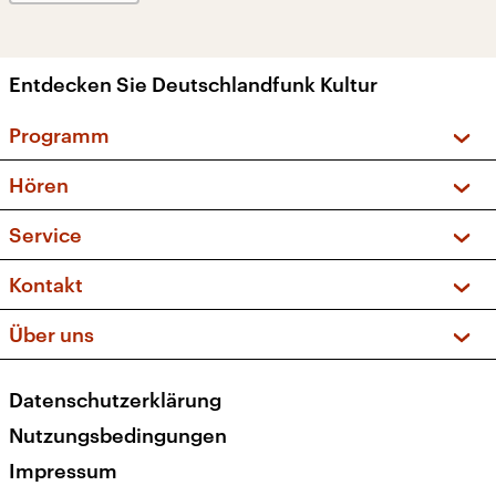
Entdecken Sie Deutschlandfunk Kultur
Programm
Vorschau und Rückschau
Hören
Sendungen und Podcasts
Livestream
Service
Musikliste
Frequenzen (UKW + DAB+)
FAQ
Kontakt
Kakadu – Das Kinderprogramm
Apps
Archiv
Hörerservice
Über uns
Newsletter
Social Media
Deutschlandradio
RSS
Datenschutzerklärung
Presse
Veranstaltungen
Nutzungsbedingungen
Karriere
Impressum
Transparenz