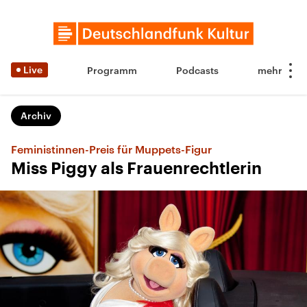
Live
Programm
Podcasts
Archiv
Feministinnen-Preis für Muppets-Figur
Miss Piggy als Frauenrechtlerin