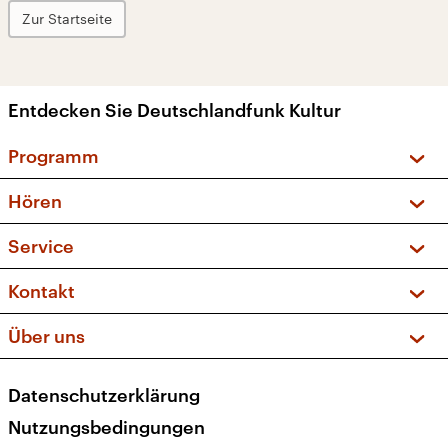
Zur Startseite
Entdecken Sie Deutschlandfunk Kultur
Programm
Vorschau und Rückschau
Hören
Sendungen und Podcasts
Livestream
Service
Musikliste
Frequenzen (UKW + DAB+)
FAQ
Kontakt
Kakadu – Das Kinderprogramm
Apps
Archiv
Hörerservice
Über uns
Newsletter
Social Media
Deutschlandradio
RSS
Datenschutzerklärung
Presse
Veranstaltungen
Nutzungsbedingungen
Karriere