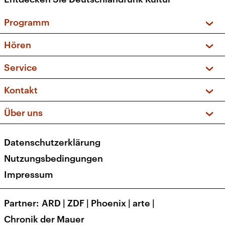
Programm
Vorschau und Rückschau
Hören
Sendungen und Podcasts
Livestream
Service
Musikliste
Frequenzen (UKW + DAB+)
FAQ
Kontakt
Kakadu – Das Kinderprogramm
Apps
Archiv
Hörerservice
Über uns
Newsletter
Social Media
Deutschlandradio
RSS
Datenschutzerklärung
Presse
Veranstaltungen
Nutzungsbedingungen
Karriere
Impressum
Transparenz
Korrekturen und Richtigstellungen
Partner
ARD
|
ZDF
|
Phoenix
|
arte
|
Barrierefreiheit
Chronik der Mauer