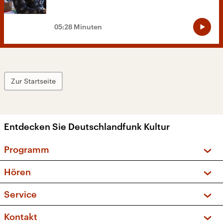
05:28 Minuten
Zur Startseite
Entdecken Sie Deutschlandfunk Kultur
Programm
Vorschau und Rückschau
Hören
Sendungen und Podcasts
Livestream
Service
Musikliste
Frequenzen (UKW + DAB+)
FAQ
Kontakt
Kakadu – Das Kinderprogramm