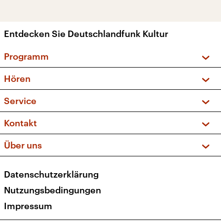
Entdecken Sie Deutschlandfunk Kultur
Programm
Vorschau und Rückschau
Hören
Sendungen und Podcasts
Livestream
Service
Musikliste
Frequenzen (UKW + DAB+)
FAQ
Kontakt
Kakadu – Das Kinderprogramm
Apps
Archiv
Hörerservice
Über uns
Newsletter
Social Media
Deutschlandradio
RSS
Datenschutzerklärung
Presse
Veranstaltungen
Nutzungsbedingungen
Karriere
Impressum
Transparenz