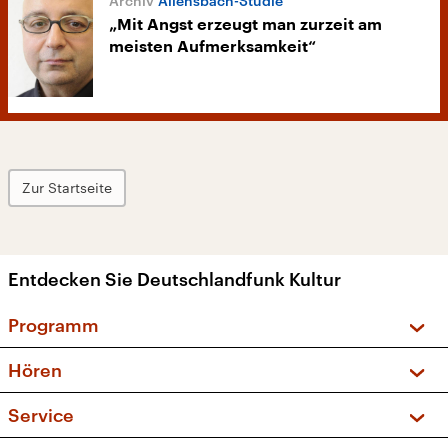
Allensbach-Studie
„Mit Angst erzeugt man zurzeit am
meisten Aufmerksamkeit“
Zur Startseite
Entdecken Sie Deutschlandfunk Kultur
Programm
Vorschau und Rückschau
Hören
Sendungen und Podcasts
Livestream
Service
Musikliste
Frequenzen (UKW + DAB+)