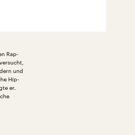
en Rap-
versucht,
ndern und
che Hip-
te er.
iche