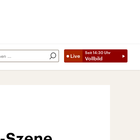
Seit
14:30
Uhr
Live
Vollbild
p-Szene