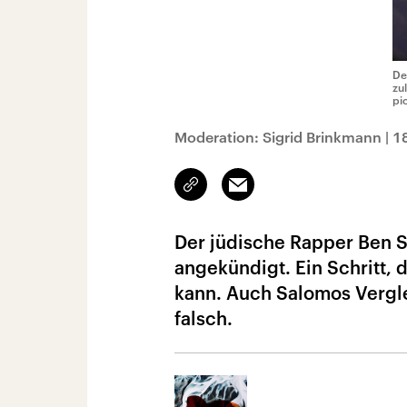
De
zu
pi
Moderation: Sigrid Brinkmann
|
1
Link
Email
kopieren/teilen
Der jüdische Rapper Ben 
angekündigt. Ein Schritt, 
kann. Auch Salomos Vergle
falsch.