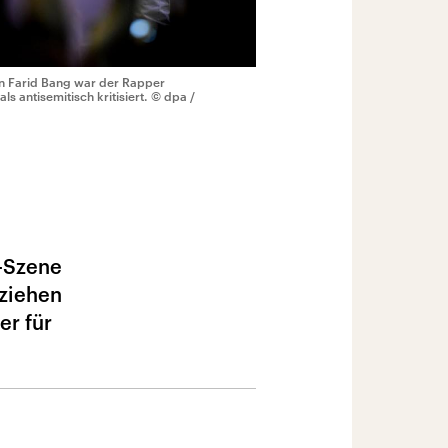
en Farid Bang war der Rapper
 antisemitisch kritisiert.
© dpa /
-Szene
lziehen
er für