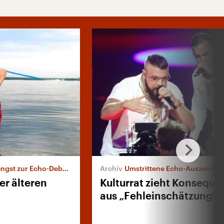
gst zur Echo-Debatte
Umstrittene Echo-Auszeichn
er älteren
Kulturrat zieht Konsequ
aus „Fehleinschätzung“