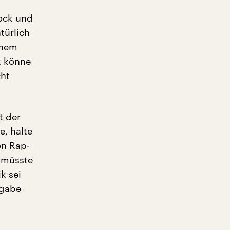
rock und
türlich
chem
k könne
cht
t der
e, halte
on Rap-
r müsste
k sei
igabe