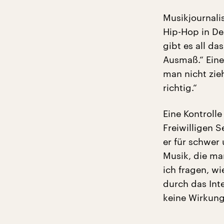
Musikjournali
Hip-Hop in De
gibt es all da
Ausmaß.“ Ein
man nicht zieh
richtig.“
Eine Kontrolle
Freiwilligen S
er für schwer
Musik, die man
ich fragen, wi
durch das Inte
keine Wirkung