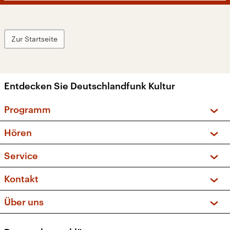
Zur Startseite
Entdecken Sie Deutschlandfunk Kultur
Programm
Vorschau und Rückschau
Hören
Sendungen und Podcasts
Livestream
Service
Musikliste
Frequenzen (UKW + DAB+)
FAQ
Kontakt
Kakadu – Das Kinderprogramm
Apps
Archiv
Hörerservice
Über uns
Newsletter
Social Media
Deutschlandradio
RSS