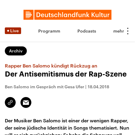
Live
Programm
Podcasts
Archiv
Rapper Ben Salomo kündigt Rückzug an
Der Antisemitismus der Rap-Szene
Ben Salomo im Gespräch mit Gesa Ufer
|
18.04.2018
Email
Link
kopieren/teilen
Der Musiker Ben Salomo ist einer der wenigen Rapper,
der seine jüdische Identität in Songs thematisiert. Nun
will er sich zurückziehen: Er habe die Schnauze voll