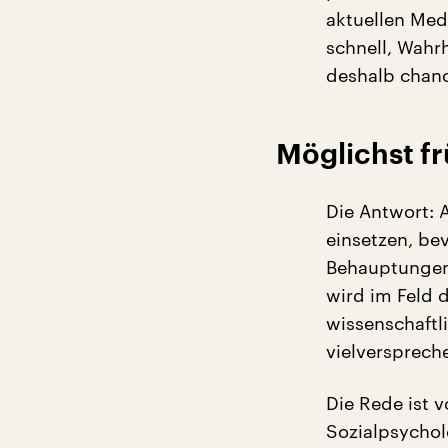
aktuellen Med
schnell, Wahrh
deshalb chanc
Möglichst f
Die Antwort: 
einsetzen, bev
Behauptungen 
wird im Feld 
wissenschaftl
vielversprech
Die Rede ist 
Sozialpsychol