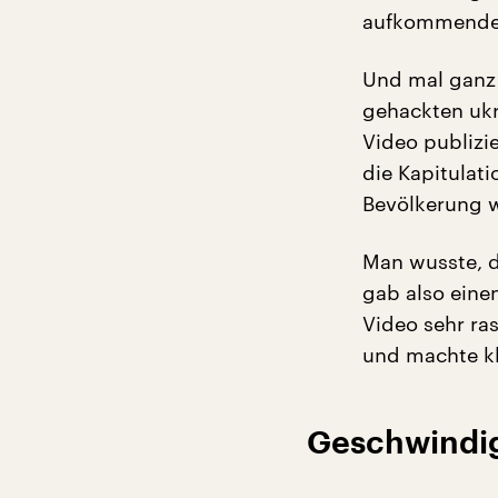
aufkommenden
Und mal ganz 
gehackten ukr
Video publizie
die Kapitulat
Bevölkerung 
Man wusste, d
gab also eine
Video sehr ra
und machte kla
Geschwindig