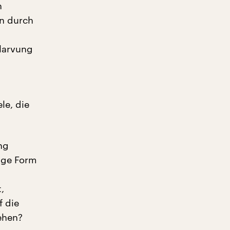
n
en durch
larvung
le, die
ng
tige Form
,
f die
gehen?