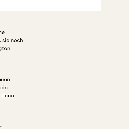
ne
s sie noch
gton
euen
 ein
m dann
en