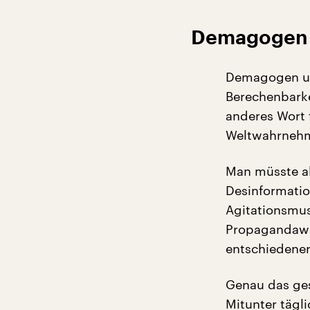
Demagogen 
Demagogen und
Berechenbarke
anderes Wort 
Weltwahrnehmu
Man müsste al
Desinformatio
Agitationsmus
Propagandawel
entschiedener
Genau das ges
Mitunter tägl