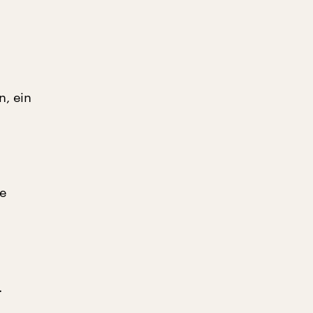
n, ein
e
.