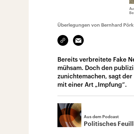
Au
Be
Überlegungen von Bernhard Pör
Link
Email
kopieren/teilen
Bereits verbreitete Fake N
mühsam. Doch den publizis
zunichtemachen, sagt der
mit einer Art „Impfung“.
Aus dem Podcast
Politisches Feuil