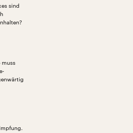
kes sind
ch
enhalten?
e muss
e-
genwärtig
 Impfung.