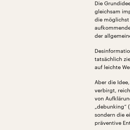
Die Grundide
gleichsam imp
die möglichst
aufkommenden
der allgemein
Desinformatio
tatsächlich z
auf leichte We
Aber die Idee
verbirgt, reic
von Aufklärun
„debunking“ (a
sondern die e
präventive Ent