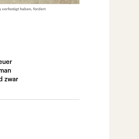
 verfestigt haben, fordert
euer
 man
d zwar