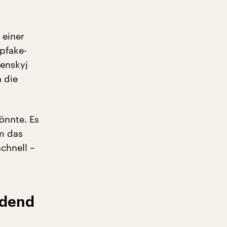
 einer
pfake-
lenskyj
 die
önnte. Es
m das
chnell –
idend