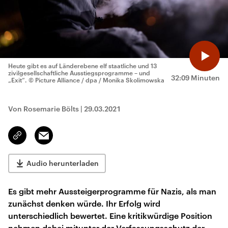
Heute gibt es auf Länderebene elf staatliche und 13
zivilgesellschaftliche Ausstiegsprogramme – und
32:09 Minuten
„Exit“.
© Picture Alliance / dpa / Monika Skolimowska
Von Rosemarie Bölts
|
29.03.2021
Email
Link
kopieren/teilen
Audio herunterladen
Es gibt mehr Aussteigerprogramme für Nazis, als man
zunächst denken würde. Ihr Erfolg wird
unterschiedlich bewertet. Eine kritikwürdige Position
nehmen dabei mitunter der Verfassungsschutz der