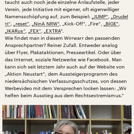
taucht auch noch jede einzelne Anlaufstelle, jeder
Verein, jede Initiative mit eigener, oft eigenwilliger
Namensschöpfung auf, zum Beispiel:
„JUMP“
,
„Drudel
11“
,
„reset“
,
„NinA NRW“
, „Kick-Off“, „Fire“,
„BIGE“
,
„IKARus“
,
„FEX“
,
„EXTRA
".
Wie findet man in diesem Wirrwarr den passenden
Ansprechpartner? Reiner Zufall. Entweder analog
über Flyer, Plakataktionen, Presseartikel. Oder über
das Internet, soziale Netzwerke wie Facebook. Man
kann sich seit letztem Jahr auch auf der Website von
„Aktion Neustart“, dem Aussteigerprogramm des
niedersächsischen Verfassungsschutzes, von dessen
Werbevideo mit dem Versprechen locken lassen: „Wir
helfen beim Ausstieg aus dem Rechtsextremismus.“