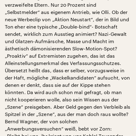
verzweifelte Eltern. Nur 20 Prozent sind
„Selbstmelder“ aus eigenem Antrieb, wie Olli. Ob der
neue Werbeclip von „Aktion Neustart“, der in Bild und
Ton eher eine typische „Double-bind“- Botschaft
sendet, wirklich zum Ausstieg animiert? Nazi-Gewalt
und Glatzen-Aufmärsche, Masse und Macht im
ästhetisch dämonisierenden Slow-Motion-Spot?
„Proaktiv“ auf Extremisten zugehen, das ist das
Alleinstellungsmerkmal des Verfassungsschutzes.
Übersetzt heißt das, dass er selber, vorzugsweise in
der Haft, mögliche „Wackelkandidaten“ aufsucht, von
denen er denkt, dass sie auf der Kippe stehen
könnten. Da wird auch schon mal gefragt, ob man
nicht kooperieren wolle, also sein Wissen aus der
„Szene“ preisgeben. Aber Geld gegen den Verbleib als
Spitzel in der „Szene“, aus der man doch raus wollte?
Bernd Wagner, der von solchen
„Anwerbungsversuchen“ weiß, bebt vor Zorn:
„Bleibt bei uns, ihr kriegt von uns Kohle! Tausender,