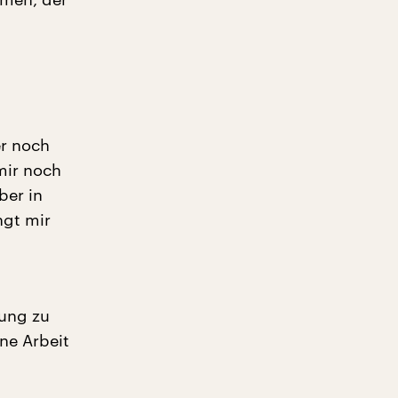
er noch
mir noch
ber in
ngt mir
ung zu
ine Arbeit