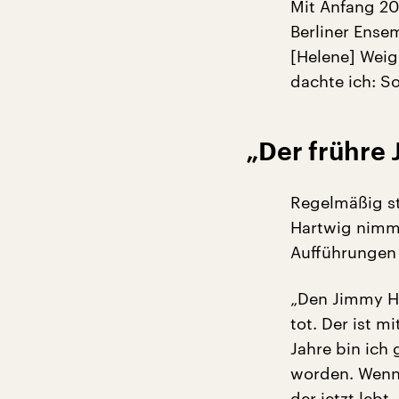
Mit Anfang 20
Berliner Ense
[Helene] Weige
dachte ich: S
„Der frühre 
Regelmäßig st
Hartwig nimmt
Aufführungen 
„Den Jimmy Ha
tot. Der ist 
Jahre bin ich
worden. Wenn 
der jetzt leb