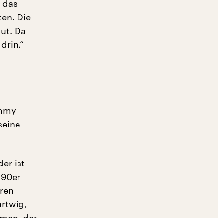
r das
en. Die
aut. Da
drin.“
immy
seine
er ist
 90er
oren
artwig,
hmen, der