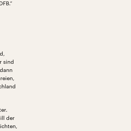
DFB.“
d,
r sind
 dann
reien,
chland
er.
ll der
ichten,