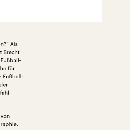
on?“ Als
t Brecht
Fußball-
hn für
r Fußball-
ler
fahl
 von
raphie.