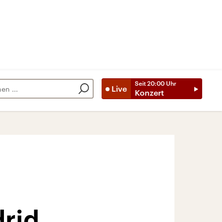
Seit
20:00
Uhr
Live
Konzert
drid