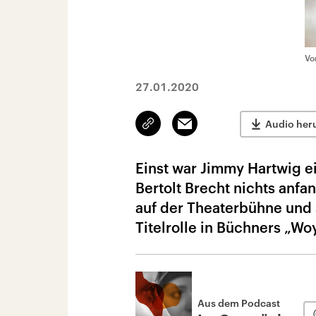
Vo
27.01.2020
Link
Email
Audio her
kopieren/teilen
Einst war Jimmy Hartwig e
Bertolt Brecht nichts anfa
auf der Theaterbühne und s
Titelrolle in Büchners „Wo
Aus dem Podcast