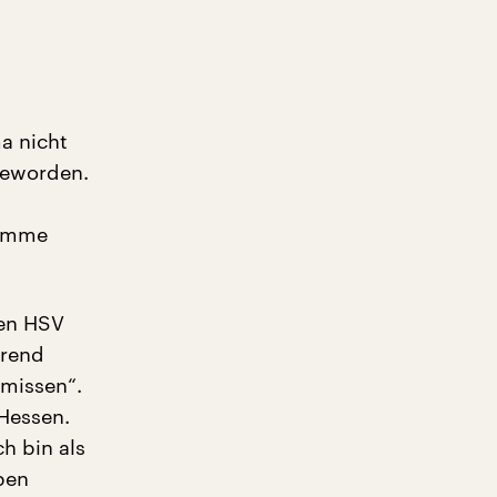
a nicht
geworden.
timme
den HSV
hrend
hmissen“.
Hessen.
h bin als
ben