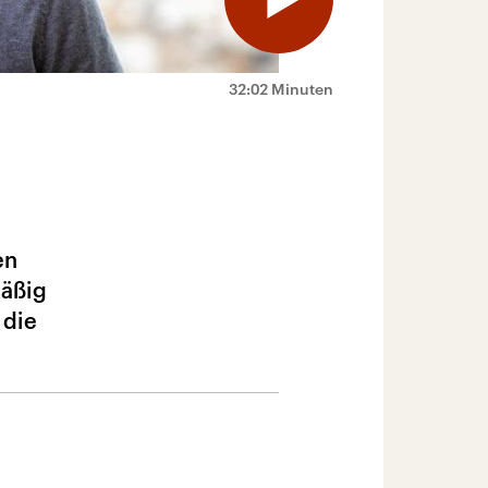
32:02 Minuten
en
mäßig
 die