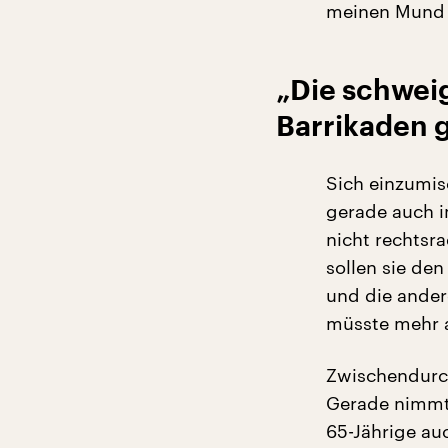
meinen Mund 
„Die schwei
Barrikaden 
Sich einzumis
gerade auch i
nicht rechtsr
sollen sie de
und die ander
müsste mehr a
Zwischendurc
Gerade nimmt 
65-Jährige au