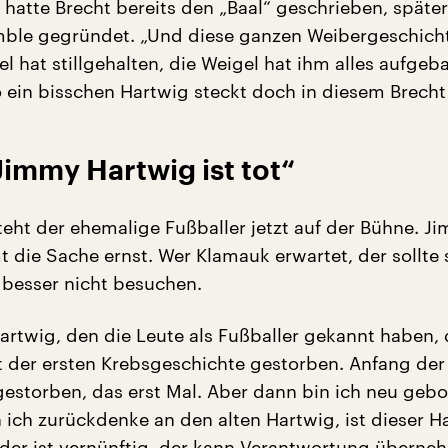
 hatte Brecht bereits den „Baal“ geschrieben, späte
mble gegründet. „Und diese ganzen Weibergeschicht
l hat stillgehalten, die Weigel hat ihm alles aufgeb
o ein bisschen Hartwig steckt doch in diesem Brecht 
Jimmy Hartwig ist tot“
eht der ehemalige Fußballer jetzt auf der Bühne. J
 die Sache ernst. Wer Klamauk erwartet, der sollte 
besser nicht besuchen.
rtwig, den die Leute als Fußballer gekannt haben, d
mit der ersten Krebsgeschichte gestorben. Anfang der
 gestorben, das erst Mal. Aber dann bin ich neu geb
ich zurückdenke an den alten Hartwig, ist dieser H
t, der ist vernünftig, der kann Verantwortung überne