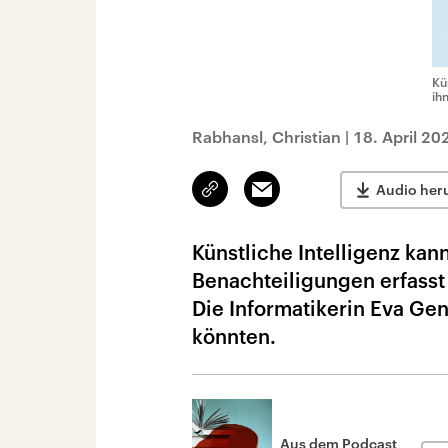
Kü
ih
Rabhansl, Christian
|
18. April 20
Link
Email
Audio her
kopieren/teilen
Künstliche Intelligenz ka
Benachteiligungen erfasst
Die Informatikerin Eva Gen
könnten.
Aus dem Podcast