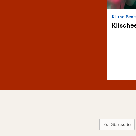
KI und Sex
Klische
Zur Startseite