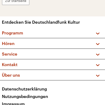
Zur Startseite
Entdecken Sie Deutschlandfunk Kultur
Programm
Vorschau und Rückschau
Hören
Sendungen und Podcasts
Livestream
Service
Musikliste
Frequenzen (UKW + DAB+)
FAQ
Kontakt
Kakadu – Das Kinderprogramm
Apps
Archiv
Hörerservice
Über uns
Newsletter
Social Media
Deutschlandradio
RSS
Datenschutzerklärung
Presse
Veranstaltungen
Nutzungsbedingungen
Karriere
Impressum