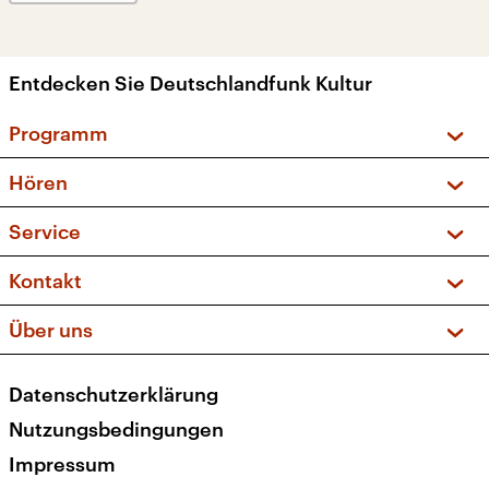
Entdecken Sie Deutschlandfunk Kultur
Programm
Vorschau und Rückschau
Hören
Sendungen und Podcasts
Livestream
Service
Musikliste
Frequenzen (UKW + DAB+)
FAQ
Kontakt
Kakadu – Das Kinderprogramm
Apps
Archiv
Hörerservice
Über uns
Newsletter
Social Media
Deutschlandradio
RSS
Datenschutzerklärung
Presse
Veranstaltungen
Nutzungsbedingungen
Karriere
Impressum
Transparenz