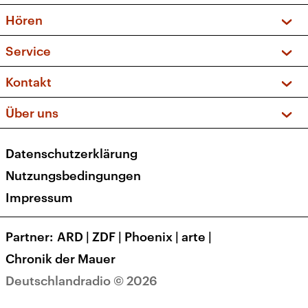
Vorschau und Rückschau
Hören
Sendungen und Podcasts
Livestream
Service
Musikliste
Frequenzen (UKW + DAB+)
FAQ
Kontakt
Kakadu – Das Kinderprogramm
Apps
Archiv
Hörerservice
Über uns
Newsletter
Social Media
Deutschlandradio
RSS
Datenschutzerklärung
Presse
Veranstaltungen
Nutzungsbedingungen
Karriere
Impressum
Transparenz
Korrekturen und Richtigstellungen
Partner
ARD
|
ZDF
|
Phoenix
|
arte
|
Barrierefreiheit
Chronik der Mauer
Deutschlandradio © 2026