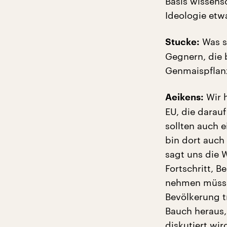
Basis wissens
Ideologie etw
Was s
Stucke:
Gegnern, die 
Genmaispflanz
Wir h
Aeikens:
EU, die darauf
sollten auch e
bin dort auch
sagt uns die 
Fortschritt, B
nehmen müssen
Bevölkerung t
Bauch heraus,
diskutiert wir