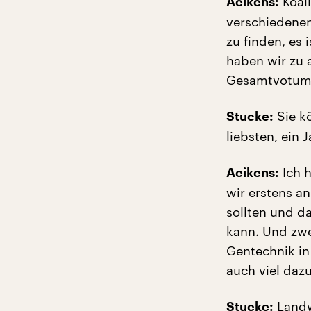
Koali
Aeikens:
verschiedene
zu finden, es
haben wir zu 
Gesamtvotum i
Sie kö
Stucke:
liebsten, ein
Ich h
Aeikens:
wir erstens a
sollten und da
kann. Und zwe
Gentechnik in
auch viel dazu
Landwi
Stucke: