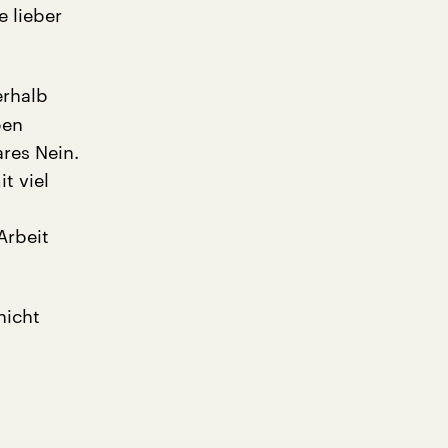
 lieber
erhalb
ben
ares Nein.
t viel
Arbeit
nicht