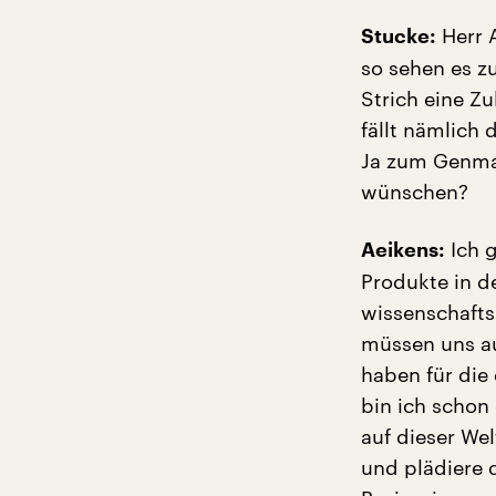
Herr 
Stucke:
so sehen es z
Strich eine Z
fällt nämlich
Ja zum Genmai
wünschen?
Ich 
Aeikens:
Produkte in d
wissenschafts
müssen uns a
haben für di
bin ich schon
auf dieser We
und plädiere d