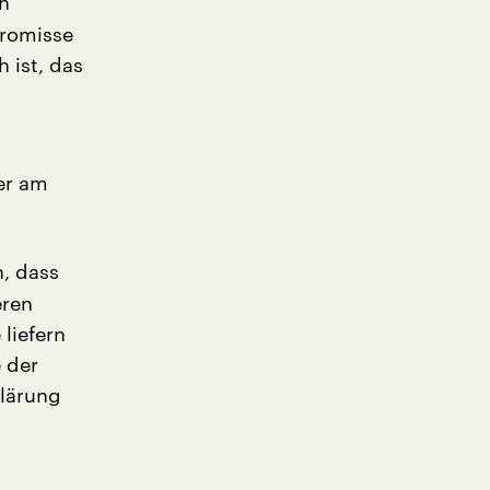
n
promisse
 ist, das
er am
n, dass
eren
liefern
 der
klärung