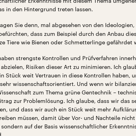
chaftlicher Erkenntnisse mit diesem Thema umgehe
as in den Hintergrund treten lassen.
agen Sie denn, mal abgesehen von den Ideologien,
befürchten, dass zum Beispiel durch den Anbau die
e Tiere wie Bienen oder Schmetterlinge gefährdet
aben strengste Kontrollen und Prüfverfahren innerh
 abzielen, Risiken dieser Art zu minimieren. Ich glau
in Stück weit Vertrauen in diese Kontrollen haben, u
 sehr wissenschaftsorientiert. Und wenn wir bilanzie
Wissenschaft zum Thema grüne Gentechnik – techni
eitrag zur Problemlösung. Ich glaube, dass wir das s
, und dass wir auch ein Stück weit mehr Aufklärun
reiben müssen, damit über Vor- und Nachteile nich
 sondern auf der Basis wissenschaftlicher Erkenntni
d.