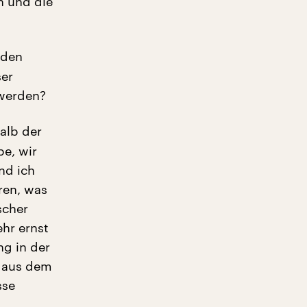
n und die
 den
ser
 werden?
alb der
be, wir
nd ich
ren, was
scher
ehr ernst
g in der
t aus dem
sse