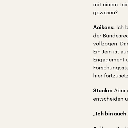
mit einem Jei
gewesen?
Ich b
Aeikens:
der Bundesreg
vollzogen. Dan
Ein Jein ist a
Engagement u
Forschungssta
hier fortzuset
Aber 
Stucke:
entscheiden u
„Ich bin auch