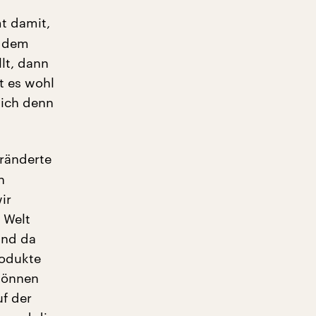
t damit,
r dem
lt, dann
t es wohl
sich denn
ränderte
n
ir
 Welt
Und da
rodukte
 können
uf der