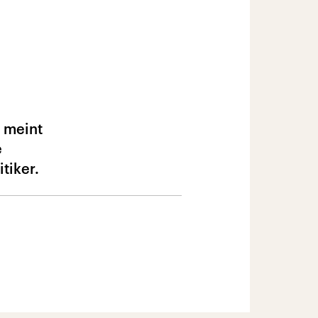
 meint
e
tiker.