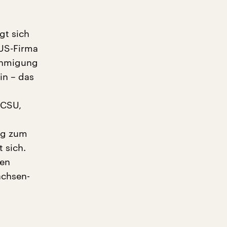
gt sich
 US-Firma
nehmigung
in – das
 CSU,
ng zum
 sich.
ten
achsen-