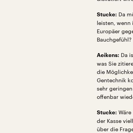
Da mü
Stucke:
leisten, wenn
Europäer gege
Bauchgefühl?
Da is
Aeikens:
was Sie zitier
die Möglichkei
Gentechnik ko
sehr geringen
offenbar wied
Wäre 
Stucke:
der Kasse viel
über die Frag