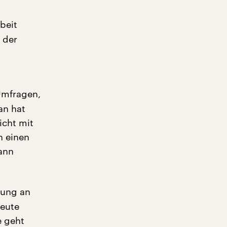
beit
 der
 Umfragen,
an hat
icht mit
n einen
dann
dung an
heute
e geht