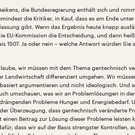
Aeikens, die Bundesregierung enthält sich und nimm
umindest die Kritiker, in Kauf, dass es am Ende unte
ulassung gibt. Wenn das Ergebnis heute knapp ausfäl
 die EU-Kommission die Entscheidung, und dann heiß
s 1507. Ja oder nein – welche Antwort würden Sie 
glaube, wir müssen mit dem Thema gentechnisch ve
er Landwirtschaft differenziert umgehen. Wir müsse
basiert argumentieren und nicht ideologisch. Und w
uch umschauen, was wir an Problemlösungen in der
e drängenden Probleme Hunger und Energiebedarf. 
 der Überzeugung, dass gentechnisch veränderte P
lt einen Beitrag zur Lösung dieser Probleme leisten
afür, dass wir auf der Basis strengster Kontrollen, a