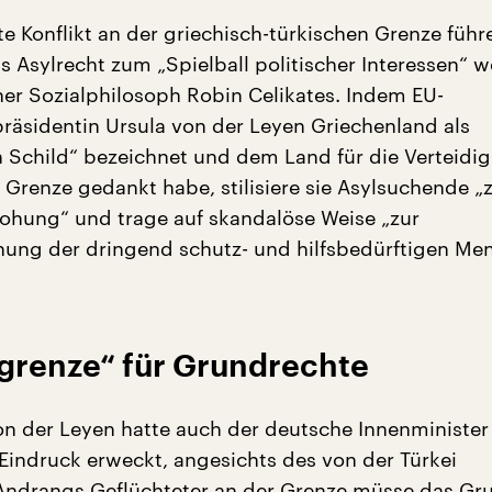
e Konflikt an der griechisch-türkischen Grenze führ
s Asylrecht zum „Spielball politischer Interessen“ w
iner Sozialphilosoph Robin Celikates. Indem EU-
äsidentin Ursula von der Leyen Griechenland als
 Schild“ bezeichnet und dem Land für die Verteidi
renze gedankt habe, stilisiere sie Asylsuchende „z
ohung“ und trage auf skandalöse Weise „zur
ung der dringend schutz- und hilfsbedürftigen Me
grenze“ für Grundrechte
on der Leyen hatte auch der deutsche Innenminister
Eindruck erweckt, angesichts des von der Türkei
Andrangs Geflüchteter an der Grenze müsse das Gr