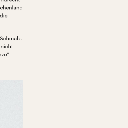
echenland
die
 Schmalz.
 nicht
nze“