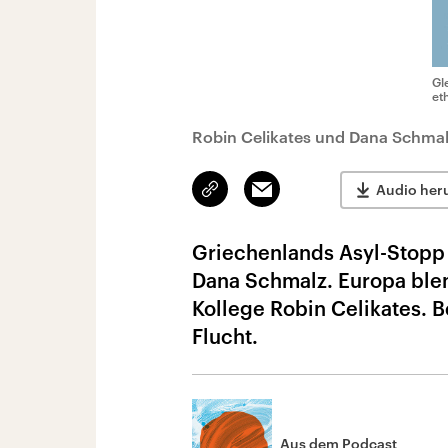
Gl
et
Robin Celikates und Dana Schmal
Link
Email
Audio her
kopieren/teilen
Griechenlands Asyl-Stopp s
Dana Schmalz. Europa blen
Kollege Robin Celikates. B
Flucht.
Aus dem Podcast