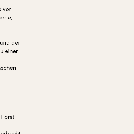
e vor
erde,
gung der
u einer
nschen
 Horst
undrecht