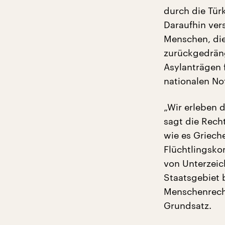
durch die Tür
Daraufhin ver
Menschen, die
zurückgedräng
Asylanträgen 
nationalen No
„Wir erleben 
sagt die Rech
wie es Griech
Flüchtlingsko
von Unterzeic
Staatsgebiet 
Menschenrecht
Grundsatz.