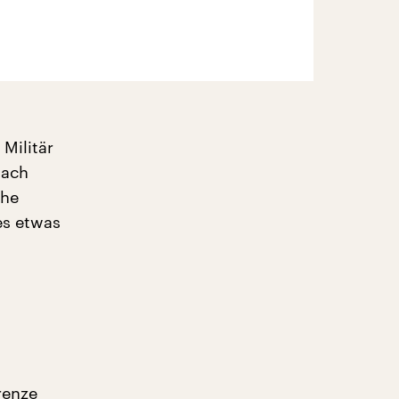
Militär
nach
che
es etwas
renze