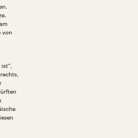
en.
ze.
sam
e von
ist“,
rechts,
r
dürften
n
äische
iesen