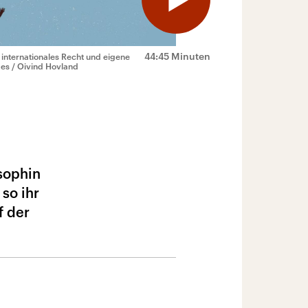
44:45 Minuten
 internationales Recht und eigene
es / Oivind Hovland
osophin
so ihr
f der