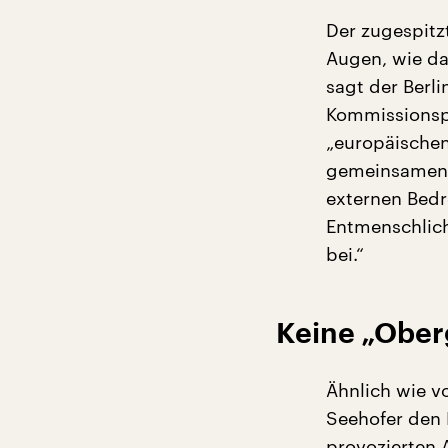
Der zugespitzt
Augen, wie da
sagt der Berl
Kommissionspr
„europäischen
gemeinsamen G
externen Bedr
Entmenschlich
bei.“
Keine „Ober
Ähnlich wie v
Seehofer den 
provozierten 