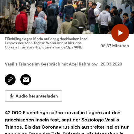
Flüchtlingslager Moria auf der griechischen Insel
Lesbos vor zehn Tagen: Wann bricht hier das
06:37 Minuten
Coronavirus aus?
© picture alliance/dpa/ANE
Vasilis Tsianos im Gespräch mit Axel Rahmlow
|
20.03.2020
Email
Link
kopieren/teilen
Audio herunterladen
42.000 Flüchtlinge säßen zurzeit in Lagern auf den
griechischen Inseln fest, sagt der Soziologe Vasilis
Tsianos. Bis das Coronavirus sich ausbreitet, sei es nur
noch eine Frage der Zeit. Er fordert, die Menschen in