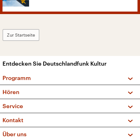
Zur Startseite
Entdecken Sie Deutschlandfunk Kultur
Programm
Vorschau und Rückschau
Hören
Sendungen und Podcasts
Livestream
Service
Musikliste
Frequenzen (UKW + DAB+)
FAQ
Kontakt
Kakadu – Das Kinderprogramm
Apps
Archiv
Hörerservice
Über uns
Newsletter