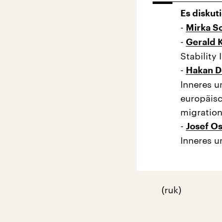
Es diskut
-
Mirka S
-
Gerald 
Stability I
-
Hakan D
Inneres u
europäisc
migration
-
Josef Os
Inneres 
(ruk)