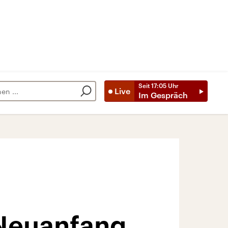
Seit
17:05
Uhr
Live
Im Gespräch
Neuanfang