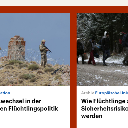
ation
Europäische Uni
swechsel in der
Wie Flüchtlinge
en Flüchtlingspolitik
Sicherheitsrisi
werden