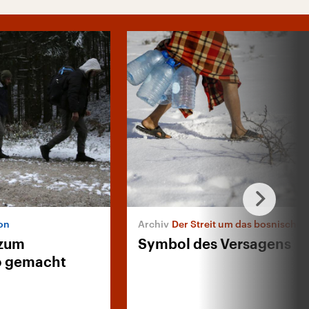
on
Der Streit um das bosnische C
 zum
Symbol des Versagens
ko gemacht