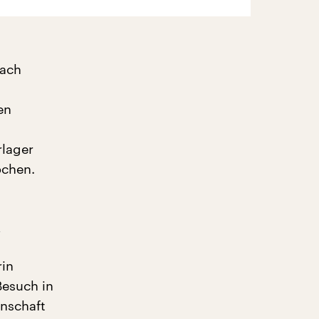
nach
en
rlager
ochen.
k
rin
Besuch in
nschaft