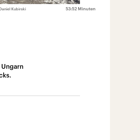
53:52 Minuten
 Daniel Kubirski
d Ungarn
cks.