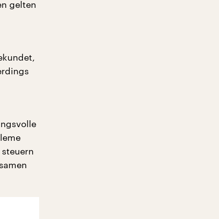
en gelten
ekundet,
erdings
ngsvolle
bleme
 steuern
nsamen