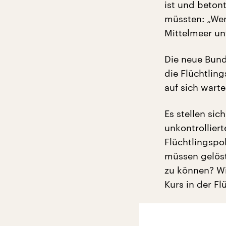
ist und beton
müssten: „We
Mittelmeer unt
Die neue Bund
die Flüchtling
auf sich warte
Es stellen sic
unkontrollier
Flüchtlingspo
müssen gelös
zu können? W
Kurs in der Fl