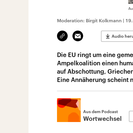
Au
Moderation: Birgit Kolkmann
|
19
Link
Email
Audio her
kopieren/teilen
Die EU ringt um eine geme
Ampelkoalition einen huma
auf Abschottung, Griechen
Eine Annäherung scheint ni
Aus dem Podcast
Wortwechsel