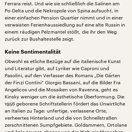
Ferrara reist. Und wie sie schließlich die Salinen am
Po-Delta und die Nekropole von Spina aufsucht, in
einer einfachen Pension Quartier nimmt und in einer
verwaisten Ferienhaussiedlung auf eine alte Russin in
einem räudigen Pelzmantel stößt, die ihr den Weg
zurück zur Bushaltestelle zeigt.
Keine Sentimentalität
Obwohl es etliche Bezüge auf die italienische Kunst
und Literatur gibt, auf Lyriker wie Caproni und
Pasolini, auf den Verfasser des Romans „Die Gärten
der Finzi Contini“ Giorgio Bassani, auf die Bilder Fra
Angelicos und die Mosaiken von Ravenna, geht es
Kinsky weniger um die ästhetische Überformung. Die
1956 geborene Schriftstellerin fördert das Unwirtliche
an Italien zu Tage: unfertige, verlassene Orte,
verheertes Hinterland und die von Schnellstraßen
zerschnittenen Sumpfgebiete. Goldammern, Ortolane
und Aale zeugen ebenso von der Welt wie Menschen.