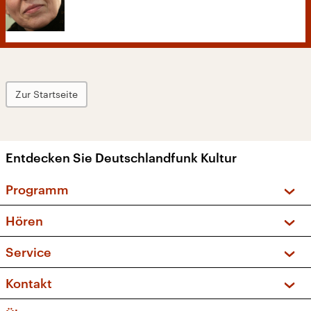
Zur Startseite
Entdecken Sie Deutschlandfunk Kultur
Programm
Vorschau und Rückschau
Hören
Sendungen und Podcasts
Livestream
Service
Musikliste
Frequenzen (UKW + DAB+)
FAQ
Kontakt
Kakadu – Das Kinderprogramm
Apps
Archiv
Hörerservice