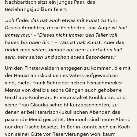
Nachbartisch sitzt ein junges Paar, das
Beziehungsjubiläum feiert:
„Ich finde, das hat auch etwas mit Kunst zu tun:
Dieses Anrichten, diese Feinheiten, das Auge ist halt
immer mit.“ –
"
Dieses nicht immer den Teller voll
hauen bis oben hin.
" – "
Das ist halt Kunst. Aber das
findet man selten, gerade auf dem Land ist es halt
sehr, sehr selten und schon etwas Besonderes.“
Um den Finsterwaldern entgegen zu kommen, die mit
der Hausmannskost seines Vaters aufgewachsen
sind, bietet Frank Schreiber neben Feinschmecker-
Menüs von drei bis sechs Gängen auch gehobene
Gasthaus-Küche an. Er veranstaltet Kochkurse, und
seine Frau Claudia schreibt Kurzgeschichten, zu
denen er bei literarisch-lukullischen Abenden das
passende Menü gestaltet. Dennoch sind heute Abend
nur drei Tische besetzt. In Berlin könnte sich ein Koch
von seiner Güte vor Reservierungen wohl kaum