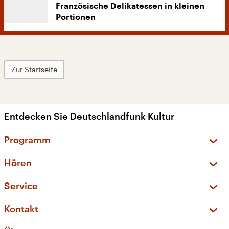
Französische Delikatessen in kleinen
Portionen
Zur Startseite
Entdecken Sie Deutschlandfunk Kultur
Programm
Vorschau und Rückschau
Hören
Sendungen und Podcasts
Livestream
Service
Musikliste
Frequenzen (UKW + DAB+)
FAQ
Kontakt
Kakadu – Das Kinderprogramm
Apps
Archiv
Hörerservice