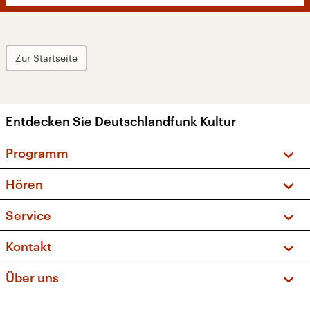
Zur Startseite
Entdecken Sie Deutschlandfunk Kultur
Programm
Vorschau und Rückschau
Hören
Sendungen und Podcasts
Livestream
Service
Musikliste
Frequenzen (UKW + DAB+)
FAQ
Kontakt
Kakadu – Das Kinderprogramm
Apps
Archiv
Hörerservice
Über uns
Newsletter
Social Media
Deutschlandradio
RSS