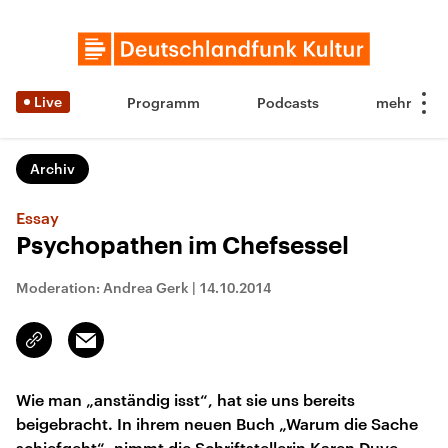
Live
Programm
Podcasts
Archiv
Essay
Psychopathen im Chefsessel
Moderation: Andrea Gerk
|
14.10.2014
Email
Link
kopieren/teilen
Wie man „anständig isst“, hat sie uns bereits
beigebracht. In ihrem neuen Buch „Warum die Sache
schiefgeht“, nimmt die Schriftstellerin Karen Duve