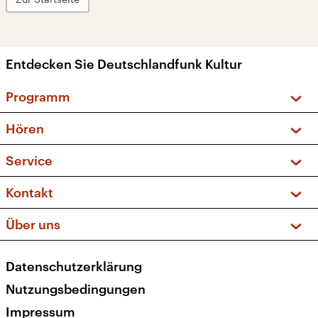
Entdecken Sie Deutschlandfunk Kultur
Programm
Vorschau und Rückschau
Hören
Sendungen und Podcasts
Livestream
Service
Musikliste
Frequenzen (UKW + DAB+)
FAQ
Kontakt
Kakadu – Das Kinderprogramm
Apps
Archiv
Hörerservice
Über uns
Newsletter
Social Media
Deutschlandradio
RSS
Datenschutzerklärung
Presse
Veranstaltungen
Nutzungsbedingungen
Karriere
Impressum