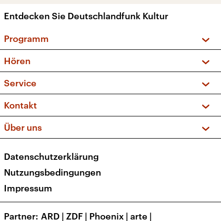
Entdecken Sie Deutschlandfunk Kultur
Programm
Vorschau und Rückschau
Hören
Sendungen und Podcasts
Livestream
Service
Musikliste
Frequenzen (UKW + DAB+)
FAQ
Kontakt
Kakadu – Das Kinderprogramm
Apps
Archiv
Hörerservice
Über uns
Newsletter
Social Media
Deutschlandradio
RSS
Datenschutzerklärung
Presse
Veranstaltungen
Nutzungsbedingungen
Karriere
Impressum
Transparenz
Korrekturen und Richtigstellungen
Partner
ARD
|
ZDF
|
Phoenix
|
arte
|