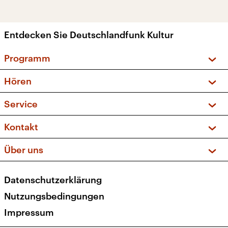
Entdecken Sie Deutschlandfunk Kultur
Programm
Vorschau und Rückschau
Hören
Sendungen und Podcasts
Livestream
Service
Musikliste
Frequenzen (UKW + DAB+)
FAQ
Kontakt
Kakadu – Das Kinderprogramm
Apps
Archiv
Hörerservice
Über uns
Newsletter
Social Media
Deutschlandradio
RSS
Datenschutzerklärung
Presse
Veranstaltungen
Nutzungsbedingungen
Karriere
Impressum
Transparenz