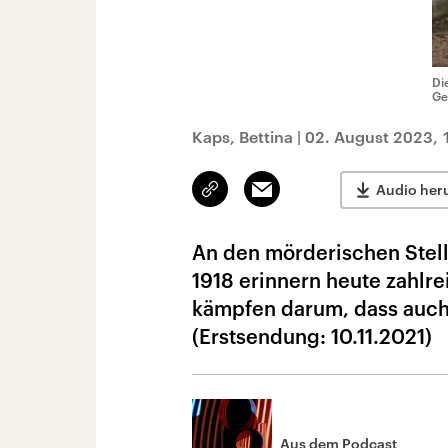
Di
Ge
Kaps, Bettina
|
02. August 2023, 
Link
Email
Audio her
kopieren/teilen
An den mörderischen Stell
1918 erinnern heute zahlr
kämpfen darum, dass auch
(Erstsendung: 10.11.2021)
Aus dem Podcast