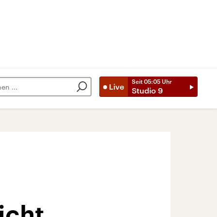
Seit
05:05
Uhr
Live
Studio 9
icht