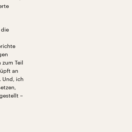
erte
 die
richte
gen
 zum Teil
nüpft an
 Und, ich
setzen,
gestellt –