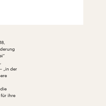
18,
rderung
ei“
,
– „in der
sere
„die
für ihre