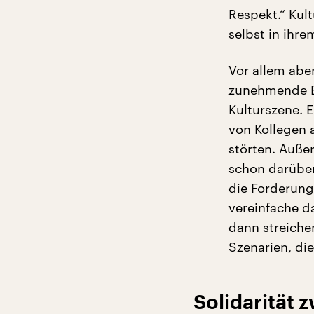
Respekt.“ Kult
selbst in ihre
Vor allem abe
zunehmende Ei
Kulturszene. 
von Kollegen 
störten. Auß
schon darüber
die Forderung
vereinfache da
dann streichen
Szenarien, die
Solidarität 