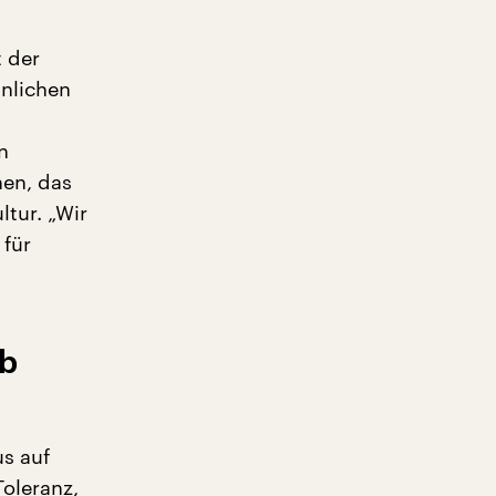
 der
hnlichen
n
en, das
ltur. „Wir
 für
eb
s auf
oleranz,