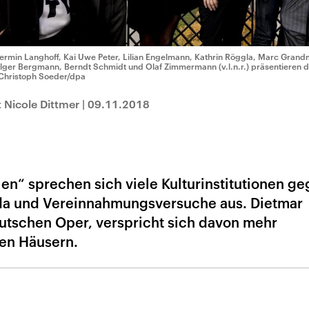
ermin Langhoff, Kai Uwe Peter, Lilian Engelmann, Kathrin Röggla, Marc Gra
lger Bergmann, Berndt Schmidt und Olaf Zimmermann (v.l.n.r.) präsentieren di
Christoph Soeder/dpa
 Nicole Dittmer
|
09.11.2018
len“ sprechen sich viele Kulturinstitutionen g
da und Vereinnahmungsversuche aus. Dietmar
utschen Oper, verspricht sich davon mehr
en Häusern.