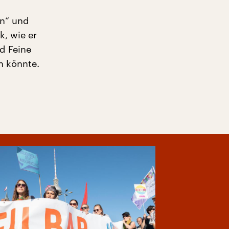
en“ und
, wie er
d Feine
n könnte.