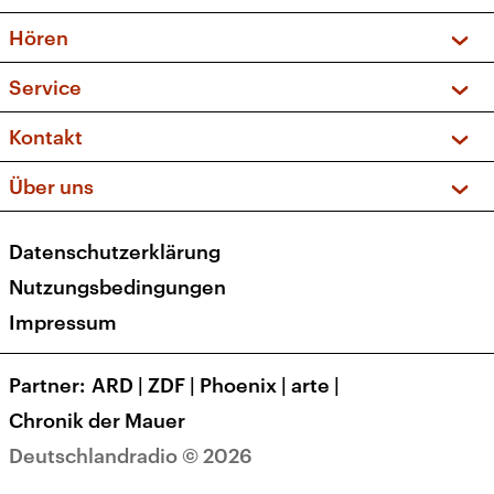
Vorschau und Rückschau
Hören
Sendungen und Podcasts
Livestream
Service
Musikliste
Frequenzen (UKW + DAB+)
FAQ
Kontakt
Kakadu – Das Kinderprogramm
Apps
Archiv
Hörerservice
Über uns
Newsletter
Social Media
Deutschlandradio
RSS
Datenschutzerklärung
Presse
Veranstaltungen
Nutzungsbedingungen
Karriere
Impressum
Transparenz
Korrekturen und Richtigstellungen
Partner
ARD
|
ZDF
|
Phoenix
|
arte
|
Barrierefreiheit
Chronik der Mauer
Deutschlandradio © 2026