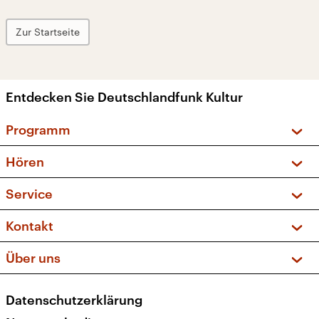
Zur Startseite
Entdecken Sie Deutschlandfunk Kultur
Programm
Vorschau und Rückschau
Hören
Sendungen und Podcasts
Livestream
Service
Musikliste
Frequenzen (UKW + DAB+)
FAQ
Kontakt
Kakadu – Das Kinderprogramm
Apps
Archiv
Hörerservice
Über uns
Newsletter
Social Media
Deutschlandradio
RSS
Datenschutzerklärung
Presse
Veranstaltungen