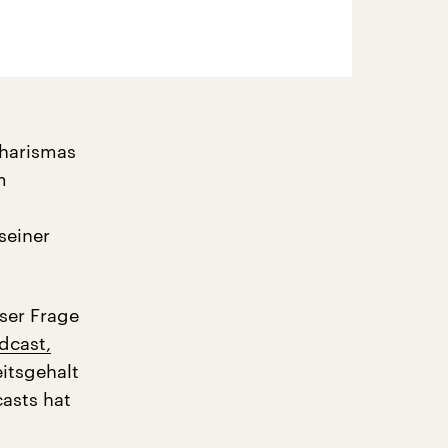
Charismas
m
seiner
ser Frage
dcast,
itsgehalt
asts hat