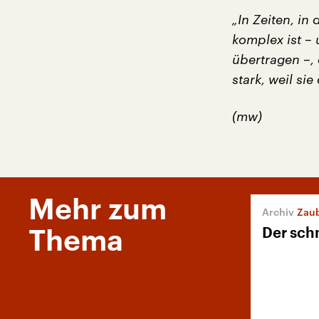
„In Zeiten, i
komplex ist –
übertragen –,
stark, weil si
(mw)
Mehr zum
Zaub
Der schn
Thema