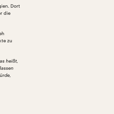
gien. Dort
r die
eh
kte zu
as heißt,
lassen
ürde,