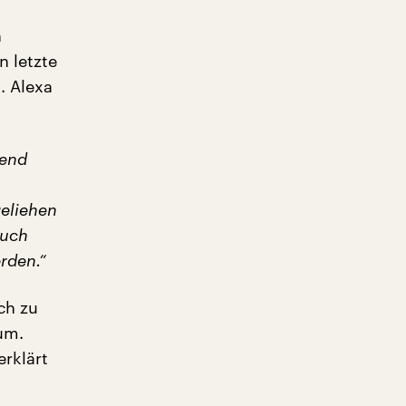
n
 letzte
. Alexa
send
eliehen
auch
rden.“
ch zu
um.
rklärt