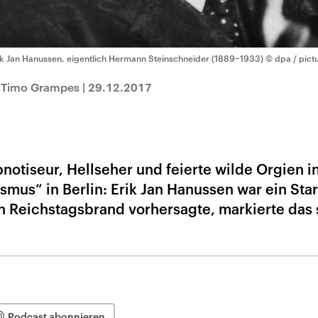
ik Jan Hanussen, eigentlich Hermann Steinschneider (1889−1933)
© dpa / pictu
t Timo Grampes
|
29.12.2017
pnotiseur, Hellseher und feierte wilde Orgien i
smus“ in Berlin: Erik Jan Hanussen war ein Star
en Reichstagsbrand vorhersagte, markierte das 
Podcast abonnieren