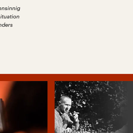
hnsinnig
ituation
nders