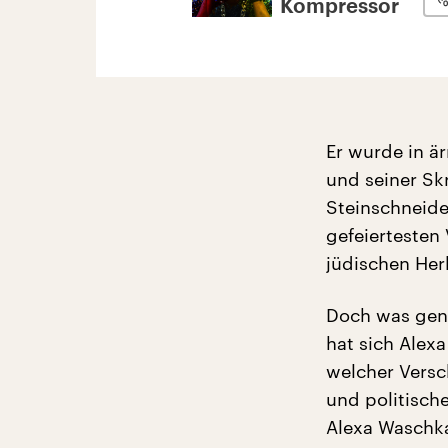
Kompressor
Er wurde in ä
und seiner Sk
Steinschneide
gefeiertesten 
jüdischen Herk
Doch was gena
hat sich Alex
welcher Vers
und politisch
Alexa Waschk