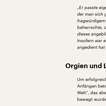
„Er passte eig
der man sich 
fragwürdigem 
beherrschte, di
dieses angebl
Insofern war e
angedient hat 
Orgien und 
Um erfolgreich
Anfängen betri
Welt“, das ab
bewegt wurde