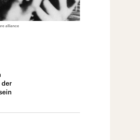
re alliance
n
 der
sein