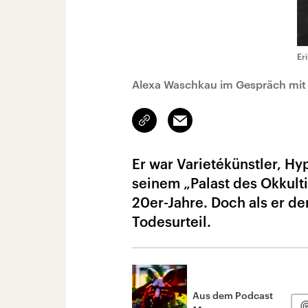
Er
Alexa Waschkau im Gespräch mi
Link
Email
kopieren/teilen
Er war Varietékünstler, Hy
seinem „Palast des Okkulti
20er-Jahre. Doch als er d
Todesurteil.
Aus dem Podcast