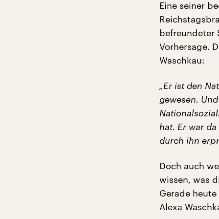
Eine seiner b
Reichstagsbra
befreundeter 
Vorhersage. D
Waschkau:
„Er ist den Na
gewesen. Und n
Nationalsozia
hat. Er war da
durch ihn erp
Doch auch wen
wissen, was d
Gerade heute 
Alexa Waschk