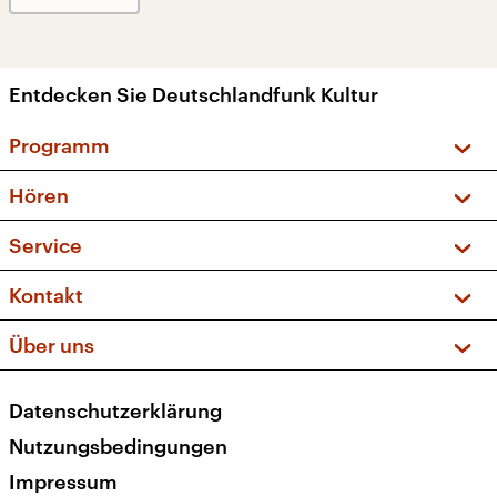
Entdecken Sie Deutschlandfunk Kultur
Programm
Vorschau und Rückschau
Hören
Sendungen und Podcasts
Livestream
Service
Musikliste
Frequenzen (UKW + DAB+)
FAQ
Kontakt
Kakadu – Das Kinderprogramm
Apps
Archiv
Hörerservice
Über uns
Newsletter
Social Media
Deutschlandradio
RSS
Datenschutzerklärung
Presse
Veranstaltungen
Nutzungsbedingungen
Karriere
Impressum
Transparenz