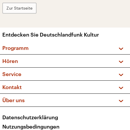
Zur Startseite
Entdecken Sie Deutschlandfunk Kultur
Programm
Vorschau und Rückschau
Hören
Sendungen und Podcasts
Livestream
Service
Musikliste
Frequenzen (UKW + DAB+)
FAQ
Kontakt
Kakadu – Das Kinderprogramm
Apps
Archiv
Hörerservice
Über uns
Newsletter
Social Media
Deutschlandradio
RSS
Datenschutzerklärung
Presse
Veranstaltungen
Nutzungsbedingungen
Karriere