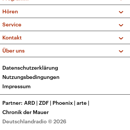
Vorschau und Rückschau
Hören
Sendungen und Podcasts
Livestream
Service
Musikliste
Frequenzen (UKW + DAB+)
FAQ
Kontakt
Kakadu – Das Kinderprogramm
Apps
Archiv
Hörerservice
Über uns
Newsletter
Social Media
Deutschlandradio
RSS
Datenschutzerklärung
Presse
Veranstaltungen
Nutzungsbedingungen
Karriere
Impressum
Transparenz
Korrekturen und Richtigstellungen
Partner
ARD
|
ZDF
|
Phoenix
|
arte
|
Barrierefreiheit
Chronik der Mauer
Deutschlandradio © 2026