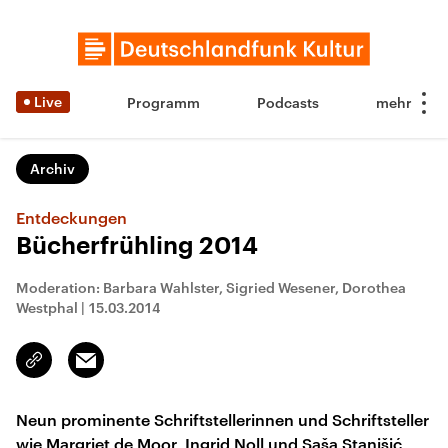
Live
Programm
Podcasts
Archiv
Entdeckungen
Bücherfrühling 2014
Moderation: Barbara Wahlster, Sigried Wesener, Dorothea
Westphal
|
15.03.2014
Email
Link
kopieren/teilen
Neun prominente Schriftstellerinnen und Schriftsteller
wie Margriet de Moor, Ingrid Noll und Saša Stanišić