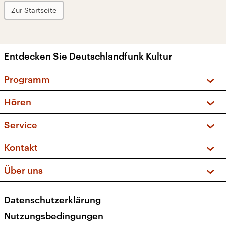
Zur Startseite
Entdecken Sie Deutschlandfunk Kultur
Programm
Vorschau und Rückschau
Hören
Sendungen und Podcasts
Livestream
Service
Musikliste
Frequenzen (UKW + DAB+)
FAQ
Kontakt
Kakadu – Das Kinderprogramm
Apps
Archiv
Hörerservice
Über uns
Newsletter
Social Media
Deutschlandradio
RSS
Datenschutzerklärung
Presse
Veranstaltungen
Nutzungsbedingungen
Karriere