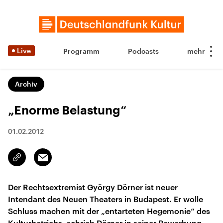
Live
Programm
Podcasts
Archiv
„Enorme Belastung“
01.02.2012
Email
Link
kopieren/teilen
Der Rechtsextremist György Dörner ist neuer
Intendant des Neuen Theaters in Budapest. Er wolle
Schluss machen mit der „entarteten Hegemonie“ des
Kulturbetriebs, schrieb Dörner in seiner Bewerbung.