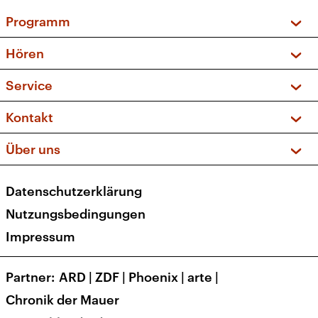
Programm
Vorschau und Rückschau
Hören
Sendungen und Podcasts
Livestream
Service
Musikliste
Frequenzen (UKW + DAB+)
FAQ
Kontakt
Kakadu – Das Kinderprogramm
Apps
Archiv
Hörerservice
Über uns
Newsletter
Social Media
Deutschlandradio
RSS
Datenschutzerklärung
Presse
Veranstaltungen
Nutzungsbedingungen
Karriere
Impressum
Transparenz
Korrekturen und Richtigstellungen
Partner
ARD
|
ZDF
|
Phoenix
|
arte
|
Barrierefreiheit
Chronik der Mauer