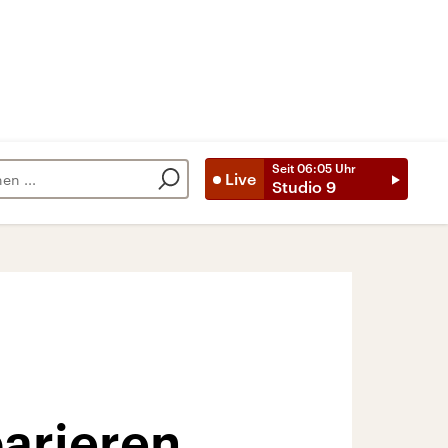
Seit
06:05
Uhr
Live
Studio 9
arieren