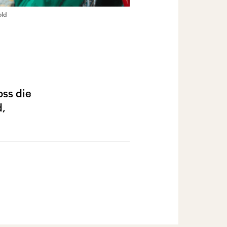
old
oss die
d,