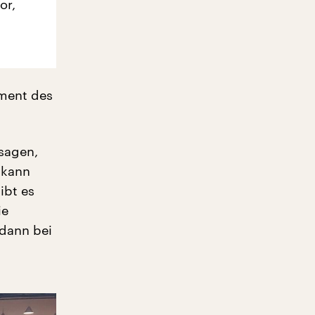
or,
iment des
sagen,
 kann
ibt es
ie
 dann bei