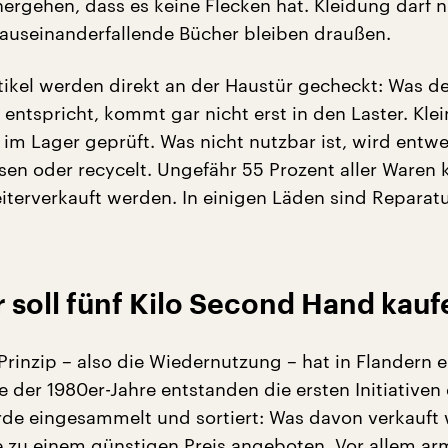
hergehen, dass es keine Flecken hat. Kleidung darf n
 auseinanderfallende Bücher bleiben draußen.
tikel werden direkt an der Haustür gecheckt: Was d
t entspricht, kommt gar nicht erst in den Laster. Kle
im Lager geprüft. Was nicht nutzbar ist, wird entw
n oder recycelt. Ungefähr 55 Prozent aller Waren
iterverkauft werden. In einigen Läden sind Reparat
 soll fünf Kilo Second Hand kauf
Prinzip – also die Wiedernutzung – hat in Flandern e
e der 1980er-Jahre entstanden die ersten Initiativen
de eingesammelt und sortiert: Was davon verkauft
 zu einem günstigen Preis angeboten. Vor allem ar