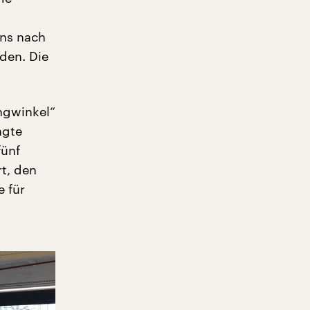
ens nach
den. Die
ngwinkel“
ngte
fünf
t, den
e für