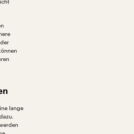
icht
en
inere
eder
 können
uren
en
ine lange
 dazu.
 werden
me