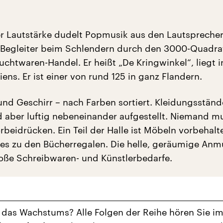
 Lautstärke dudelt Popmusik aus den Lautsprechern
 Begleiter beim Schlendern durch den 3000-Quadra
chtwaren-Handel. Er heißt „De Kringwinkel“, liegt i
ens. Er ist einer von rund 125 in ganz Flandern.
 und Geschirr – nach Farben sortiert. Kleidungsstän
nd aber luftig nebeneinander aufgestellt. Niemand m
rbeidrücken. Ein Teil der Halle ist Möbeln vorbehal
 es zu den Bücherregalen. Die helle, geräumige An
roße Schreibwaren- und Künstlerbedarfe.
das Wachstums? Alle Folgen der Reihe hören Sie i