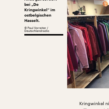
bei „De
Kringwinkel“ im
ostbelgischen
Hasselt.
©
Paul Vorreiter /
Deutschlandradio
Kringwinkel n