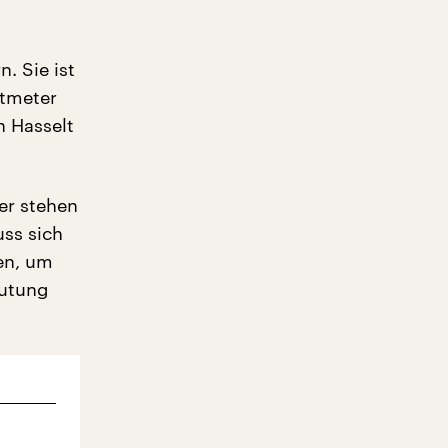
. Sie ist
tmeter
n Hasselt
der stehen
uss sich
ten, um
mutung
m