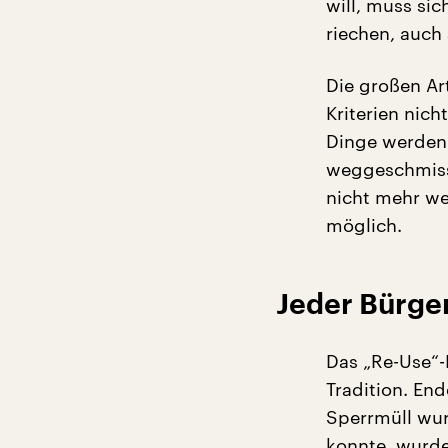
will, muss sic
riechen, auch
Die großen Ar
Kriterien nich
Dinge werden 
weggeschmisse
nicht mehr we
möglich.
Jeder Bürger
Das „Re-Use“-
Tradition. End
Sperrmüll wur
konnte, wurde