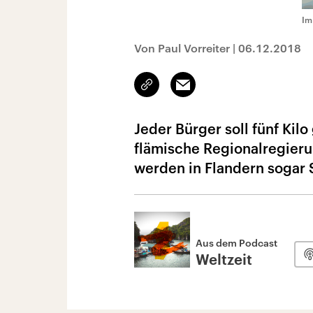
Im
Von Paul Vorreiter
|
06.12.2018
Link
Email
kopieren/teilen
Jeder Bürger soll fünf Kil
flämische Regionalregierun
werden in Flandern sogar 
Aus dem Podcast
Weltzeit