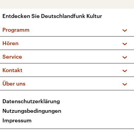
Entdecken Sie Deutschlandfunk Kultur
Programm
Vorschau und Rückschau
Hören
Sendungen und Podcasts
Livestream
Service
Musikliste
Frequenzen (UKW + DAB+)
FAQ
Kontakt
Kakadu – Das Kinderprogramm
Apps
Archiv
Hörerservice
Über uns
Newsletter
Social Media
Deutschlandradio
RSS
Datenschutzerklärung
Presse
Veranstaltungen
Nutzungsbedingungen
Karriere
Impressum
Transparenz
Korrekturen und Richtigstellungen