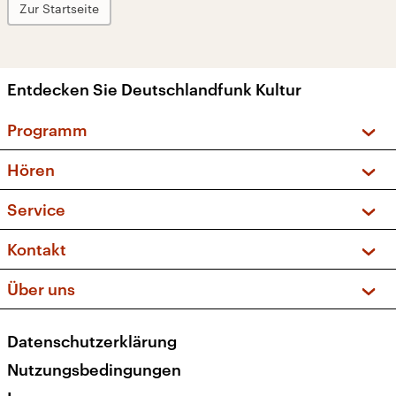
Zur Startseite
Entdecken Sie Deutschlandfunk Kultur
Programm
Vorschau und Rückschau
Hören
Sendungen und Podcasts
Livestream
Service
Musikliste
Frequenzen (UKW + DAB+)
FAQ
Kontakt
Kakadu – Das Kinderprogramm
Apps
Archiv
Hörerservice
Über uns
Newsletter
Social Media
Deutschlandradio
RSS
Datenschutzerklärung
Presse
Veranstaltungen
Nutzungsbedingungen
Karriere