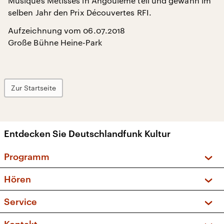
Musiques Métisses in Angoulême teil und gewann im
selben Jahr den Prix Découvertes RFI.
Aufzeichnung vom 06.07.2018
Große Bühne Heine-Park
Zur Startseite
Entdecken Sie Deutschlandfunk Kultur
Programm
Vorschau und Rückschau
Hören
Sendungen und Podcasts
Livestream
Service
Musikliste
Frequenzen (UKW + DAB+)
FAQ
Kakadu – Das Kinderprogramm