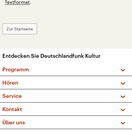
Textformat
.
Zur Startseite
Entdecken Sie Deutschlandfunk Kultur
Programm
Vorschau und Rückschau
Hören
Sendungen und Podcasts
Livestream
Service
Musikliste
Frequenzen (UKW + DAB+)
FAQ
Kontakt
Kakadu – Das Kinderprogramm
Apps
Archiv
Hörerservice
Über uns
Newsletter
Social Media