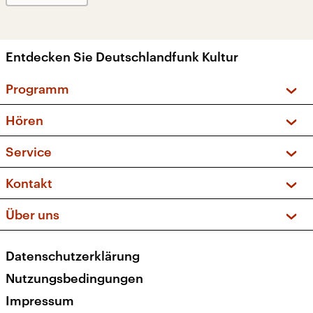
Entdecken Sie Deutschlandfunk Kultur
Programm
Vorschau und Rückschau
Hören
Sendungen und Podcasts
Livestream
Service
Musikliste
Frequenzen (UKW + DAB+)
FAQ
Kontakt
Kakadu – Das Kinderprogramm
Apps
Archiv
Hörerservice
Über uns
Newsletter
Social Media
Deutschlandradio
RSS
Datenschutzerklärung
Presse
Veranstaltungen
Nutzungsbedingungen
Karriere
Impressum
Transparenz