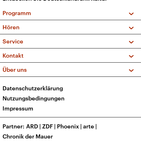
Programm
Vorschau und Rückschau
Hören
Sendungen und Podcasts
Livestream
Service
Musikliste
Frequenzen (UKW + DAB+)
FAQ
Kontakt
Kakadu – Das Kinderprogramm
Apps
Archiv
Hörerservice
Über uns
Newsletter
Social Media
Deutschlandradio
RSS
Datenschutzerklärung
Presse
Veranstaltungen
Nutzungsbedingungen
Karriere
Impressum
Transparenz
Korrekturen und Richtigstellungen
Partner
ARD
|
ZDF
|
Phoenix
|
arte
|
Barrierefreiheit
Chronik der Mauer