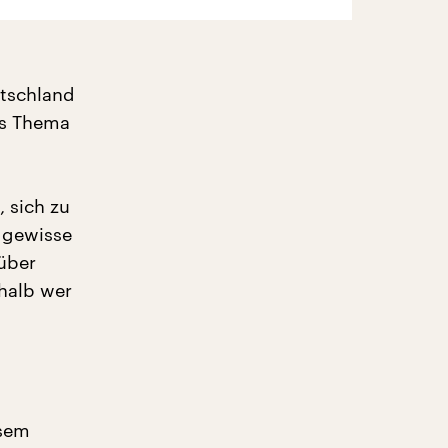
utschland
es Thema
, sich zu
o gewisse
über
halb wer
esem