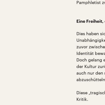
Pamphletist z
Eine Freiheit,
Dies haben sic
Unabhängigkei
zuvor zwische
Identität bewa
Doch gelang e
der Kultur zu
auch nur den 
abzuschütteln
Diese „tragisc
Kritik.