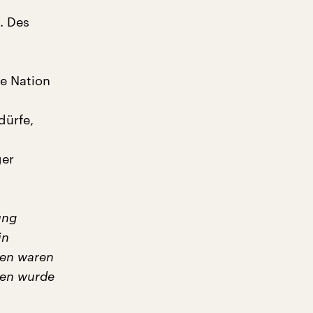
. Des
ie Nation
dürfe,
t
ger
ung
in
den waren
hnen wurde