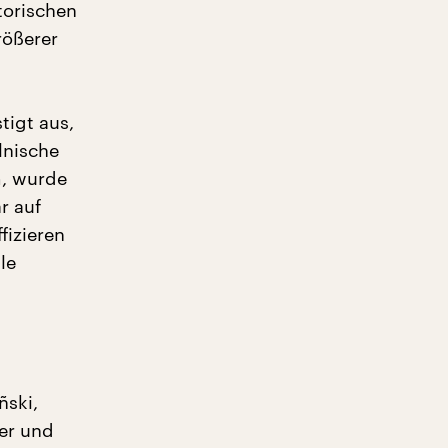
torischen
rößerer
tigt aus,
lnische
m, wurde
r auf
fizieren
le
ñski,
er und