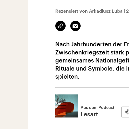
Rezensiert von Arkadiusz Luba
|
2
Link
Email
kopieren/teilen
Nach Jahrhunderten der Fr
Zwischenkriegszeit stark p
gemeinsames Nationalgefüh
Rituale und Symbole, die i
spielten.
Aus dem Podcast
Lesart