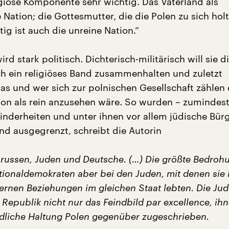
igiöse Komponente sehr wichtig. Das Vaterland als
Nation; die Gottesmutter, die die Polen zu sich holt
ig ist auch die unreine Nation.“
ird stark politisch. Dichterisch-militärisch will sie d
ch ein religiöses Band zusammenhalten und zuletzt
s und wer sich zur polnischen Gesellschaft zählen 
ion als rein anzusehen wäre. So wurden – zumindes
Minderheiten und unter ihnen vor allem jüdische Bür
nd ausgegrenzt, schreibt die Autorin
ßrussen, Juden und Deutsche. (…) Die größte Bedroh
tionaldemokraten aber bei den Juden, mit denen sie 
nternen Beziehungen im gleichen Staat lebten. Die Ju
 Republik nicht nur das Feindbild par excellence, i
ndliche Haltung Polen gegenüber zugeschrieben.