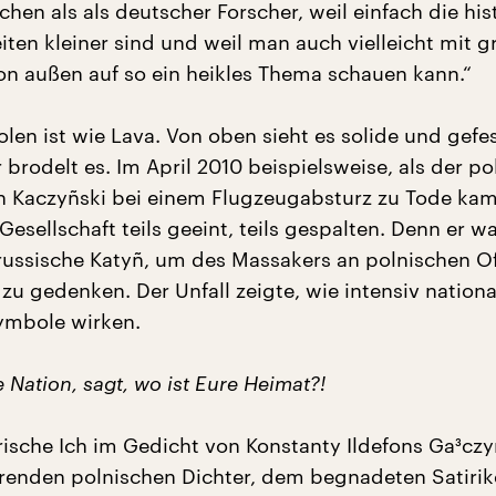
hen als als deutscher Forscher, weil einfach die his
iten kleiner sind und weil man auch vielleicht mit g
von außen auf so ein heikles Thema schauen kann.“
len ist wie Lava. Von oben sieht es solide und gefes
brodelt es. Im April 2010 beispielsweise, als der po
h Kaczyñski bei einem Flugzeugabsturz zu Tode ka
Gesellschaft teils geeint, teils gespalten. Denn er wa
russische Katyñ, um des Massakers an polnischen Of
zu gedenken. Der Unfall zeigte, wie intensiv nationa
ymbole wirken.
Nation, sagt, wo ist Eure Heimat?!
rische Ich im Gedicht von Konstanty Ildefons Ga³czy
renden polnischen Dichter, dem begnadeten Satirik