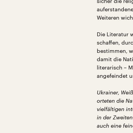
sicher die rel
auferstandene 
Weiteren wicht
Die Literatur w
schaffen, dur
bestimmen, wa
damit die Nat
literarisch – 
angefeindet u
Ukrainer, Wei
orteten die Na
vielfältigen i
in der Zweiten
auch eine fei