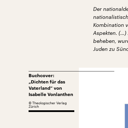
Der nationald
nationalistisc
Kombination vo
Aspekten. (…)
beheben, wurd
Juden zu Sün
Buchcover:
„Dichten für das
Vaterland“ von
Isabelle Vonlanthen
©
Theologischer Verlag
Zürich