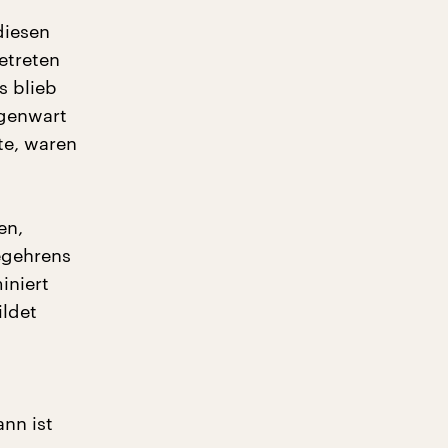
diesen
etreten
s blieb
egenwart
te, waren
en,
egehrens
iniert
ildet
ann ist