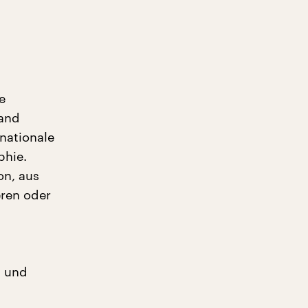
e
Land
 nationale
phie.
on, aus
eren oder
n und