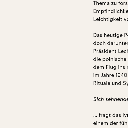
Thema zu forsc
Empfindlichke
Leichtigkeit 
Das heutige Po
doch darunter 
Präsident Lec
die polnische 
dem Flug ins 
im Jahre 1940 
Rituale und S
Sich sehnende 
… fragt das ly
einem der füh