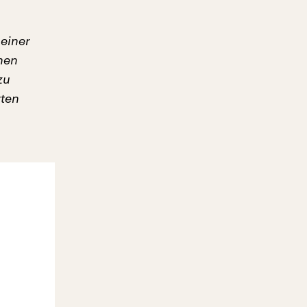
 einer
chen
zu
rten