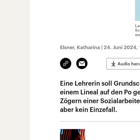
La
Sc
au
Elsner, Katharina
|
24. Juni 2024,
Link
Email
Audio her
kopieren/teilen
Eine Lehrerin soll Grunds
einem Lineal auf den Po g
Zögern einer Sozialarbeit
aber kein Einzefall.