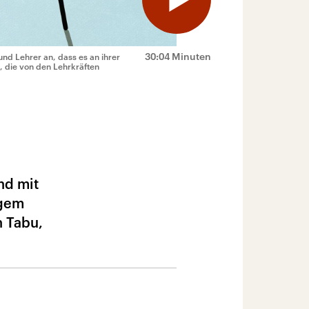
30:04 Minuten
d Lehrer an, dass es an ihrer
, die von den Lehrkräften
nd mit
ngem
n Tabu,