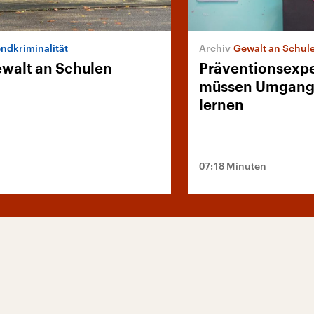
ndkriminalität
Gewalt an Schul
walt an Schulen
Präventionsexpe
müssen Umgang 
lernen
07:18 Minuten