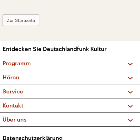
Zur Startseite
Entdecken Sie Deutschlandfunk Kultur
Programm
Vorschau und Rückschau
Hören
Sendungen und Podcasts
Livestream
Service
Musikliste
Frequenzen (UKW + DAB+)
FAQ
Kontakt
Kakadu – Das Kinderprogramm
Apps
Archiv
Hörerservice
Über uns
Newsletter
Social Media
Deutschlandradio
RSS
Datenschutzerklärung