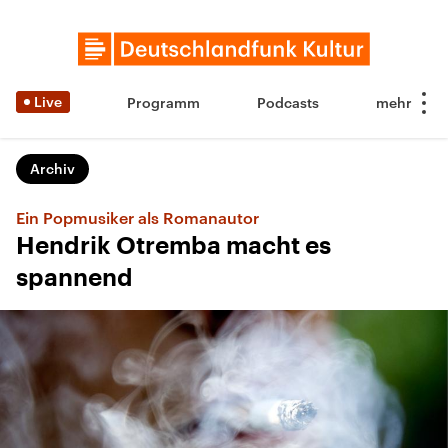
Live
Programm
Podcasts
Archiv
Ein Popmusiker als Romanautor
Hendrik Otremba macht es
spannend