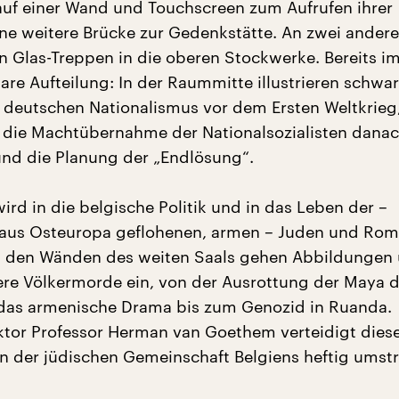
auf einer Wand und Touchscreen zum Aufrufen ihrer
ine weitere Brücke zur Gedenkstätte. An zwei ander
 Glas-Treppen in die oberen Stockwerke. Bereits im
lare Aufteilung: In der Raummitte illustrieren schwa
n deutschen Nationalismus vor dem Ersten Weltkrieg
 die Machtübernahme der Nationalsozialisten danac
nd die Planung der „Endlösung“.
ird in die belgische Politik und in das Leben der –
aus Osteuropa geflohenen, armen – Juden und Ro
An den Wänden des weiten Saals gehen Abbildungen
ere Völkermorde ein, von der Ausrottung der Maya d
das armenische Drama bis zum Genozid in Ruanda.
tor Professor Herman van Goethem verteidigt dies
in der jüdischen Gemeinschaft Belgiens heftig umstr