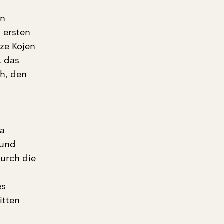
en
 ersten
rze Kojen
, das
h, den
ma
 und
urch die
es
itten