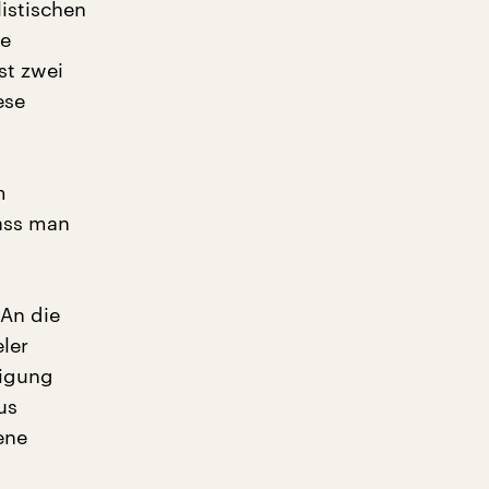
istischen
ie
st zwei
ese
m
ass man
An die
ler
ligung
us
ene