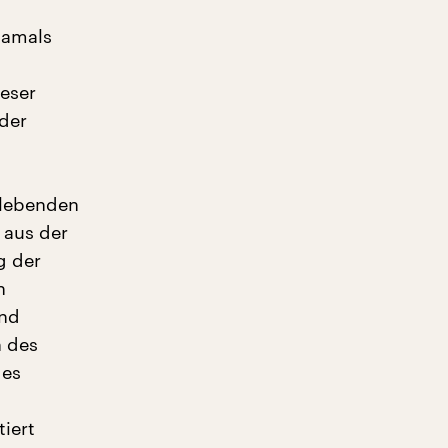
damals
eser
 der
rlebenden
 aus der
g der
n
und
n des
 es
iert