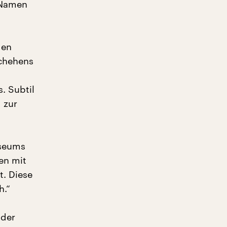
e Namen
gen
schehens
. Subtil
 zur
useums
en mit
. Diese
h.“
 der