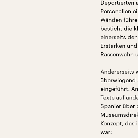
Deportierten 
Personalien e
Wänden führen
besticht die k
einerseits de
Erstarken und
Rassenwahn u
Andererseits w
überwiegend 
eingeführt. 
Texte auf and
Spanier über 
Museumsdirek
Konzept, das 
war: