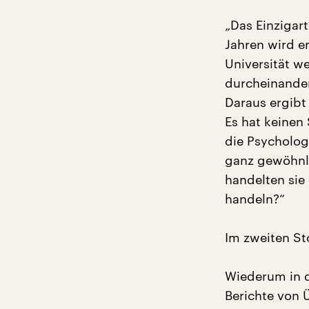
„Das Einzigart
Jahren wird e
Universität w
durcheinander.
Daraus ergibt 
Es hat keinen 
die Psycholog
ganz gewöhnli
handelten sie
handeln?“
Im zweiten Sto
Wiederum in d
Berichte von 