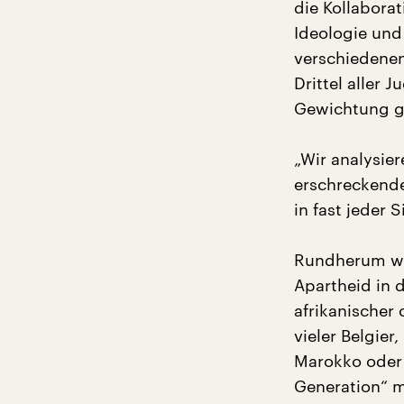
die Kollabora
Ideologie un
verschiedenen
Drittel aller
Gewichtung g
„Wir analysie
erschreckende
in fast jeder 
Rundherum wir
Apartheid in 
afrikanischer 
vieler Belgier
Marokko oder 
Generation“ 