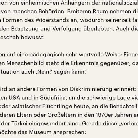
tion von einheimischen Anhängern der nationalsozial
d von manchen Behörden. Breiteren Raum nehmen d
 Formen des Widerstands an, wodurch seinerzeit fa
 Juden Besetzung und Verfolgung überlebten. Auch di
eschah bewusst.
ren auf eine pädagogisch sehr wertvolle Weise: Eine
n Menschenbild steht die Erkenntnis gegenüber, d
Situation auch ‚Nein!‘ sagen kann.“
d an andere Formen von Diskriminierung erinnert: 
den USA und in Südafrika, an die schwierige Lage vie
oder asiatischer Flüchtlinge heute, an die Benachtei
, deren Eltern oder Großeltern in den 1970er Jahren a
der Türkei eingewandert sind. Gerade diese „verlor
möchte das Museum ansprechen: