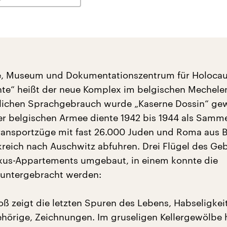
e, Museum und Dokumentationszentrum für Holocau
e“ heißt der neue Komplex im belgischen Mechelen o
glichen Sprachgebrauch wurde „Kaserne Dossin“ gew
er belgischen Armee diente 1942 bis 1944 als Samme
ansportzüge mit fast 26.000 Juden und Roma aus B
reich nach Auschwitz abfuhren. Drei Flügel des Ge
xus-Appartements umgebaut, in einem konnte die
 untergebracht werden:
ß zeigt die letzten Spuren des Lebens, Habseligkei
ehörige, Zeichnungen. Im gruseligen Kellergewölbe