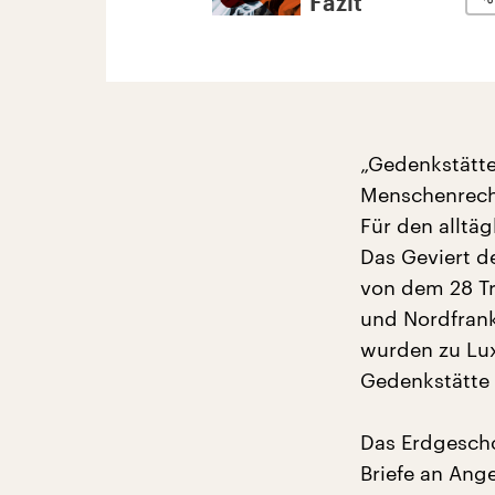
Fazit
„Gedenkstätt
Menschenrecht
Für den alltä
Das Geviert d
von dem 28 Tr
und Nordfrank
wurden zu Lu
Gedenkstätte
Das Erdgescho
Briefe an Ang