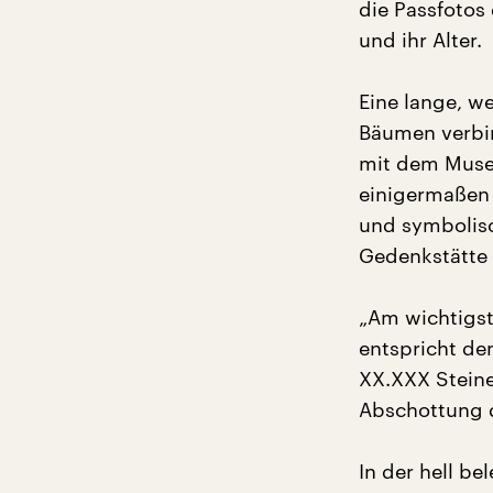
die Passfotos
und ihr Alter.
Eine lange, w
Bäumen verbin
mit dem Muse
einigermaßen 
und symbolisc
Gedenkstätte 
„Am wichtigs
entspricht de
XX.XXX Steine
Abschottung d
In der hell be