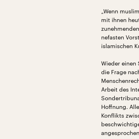
„Wenn muslim
mit ihnen heu
zunehmenden P
nefasten Vors
islamischen Ku
Wieder einen 
die Frage nac
Menschenrecht
Arbeit des In
Sondertribuna
Hoffnung. Alle
Konflikts zwis
beschwichtige
angesprochen 