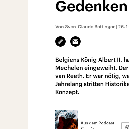
Gedenken
Von Sven-Claude Bettinger
|
26.1
Link
Email
kopieren/teilen
Belgiens König Albert II.
Mechelen eingeweiht. Der 
van Reeth. Er war nötig, w
Jahrelang stritten Histori
Konzept.
Aus dem Podcast