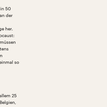
 in 50
an der
ge her.
ocaust:
r müssen
stens
um
einmal so
allem 25
Belgien,