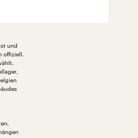
st und
ffiziell.
ählt.
llager,
elgien
bäudes
ten,
 hängen