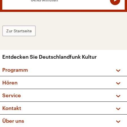
Zur Startseite
Entdecken Sie Deutschlandfunk Kultur
Programm
Vorschau und Rückschau
Hören
Sendungen und Podcasts
Livestream
Service
Musikliste
Frequenzen (UKW + DAB+)
FAQ
Kontakt
Kakadu – Das Kinderprogramm
Apps
Archiv
Hörerservice
Über uns
Newsletter